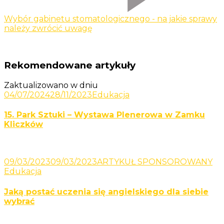
Wybór gabinetu stomatologicznego - na jakie sprawy
należy zwrócić uwagę
Rekomendowane artykuły
Zaktualizowano w dniu
04/07/2024
28/11/2023
Edukacja
15. Park Sztuki – Wystawa Plenerowa w Zamku
Kliczków
09/03/2023
09/03/2023
ARTYKUŁ SPONSOROWANY
Edukacja
Jaką postać uczenia się angielskiego dla siebie
wybrać