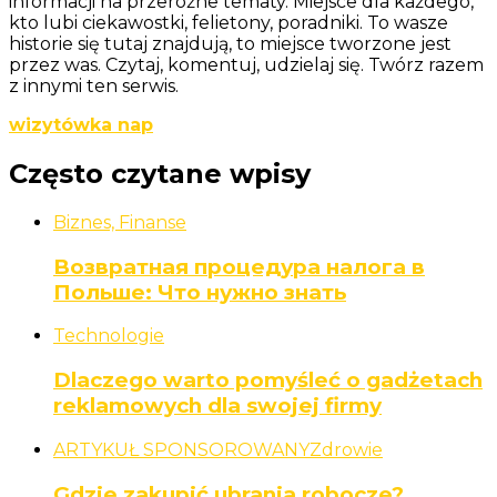
informacji na przeróżne tematy. Miejsce dla każdego,
kto lubi ciekawostki, felietony, poradniki. To wasze
historie się tutaj znajdują, to miejsce tworzone jest
przez was. Czytaj, komentuj, udzielaj się. Twórz razem
z innymi ten serwis.
wizytówka nap
Często czytane wpisy
Biznes, Finanse
Возвратная процедура налога в
Польше: Что нужно знать
Technologie
Dlaczego warto pomyśleć o gadżetach
reklamowych dla swojej firmy
ARTYKUŁ SPONSOROWANY
Zdrowie
Gdzie zakupić ubrania robocze?