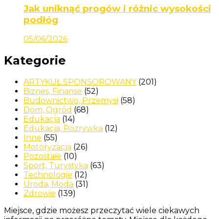
Jak uniknąć progów i różnic wysokości
podłóg
05/06/2026
Kategorie
ARTYKUŁ SPONSOROWANY
(201)
Biznes, Finanse
(52)
Budownictwo, Przemysł
(58)
Dom, Ogród
(68)
Edukacja
(14)
Edukacja, Rozrywka
(12)
Inne
(55)
Motoryzacja
(26)
Pozostałe
(10)
Sport, Turystyka
(63)
Technologie
(12)
Uroda, Moda
(31)
Zdrowie
(139)
Miejsce, gdzie możesz przeczytać wiele ciekawych