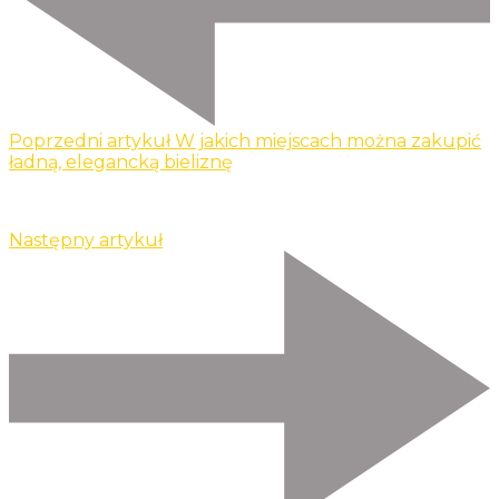
Poprzedni artykuł
W jakich miejscach można zakupić
ładną, elegancką bieliznę
Następny artykuł