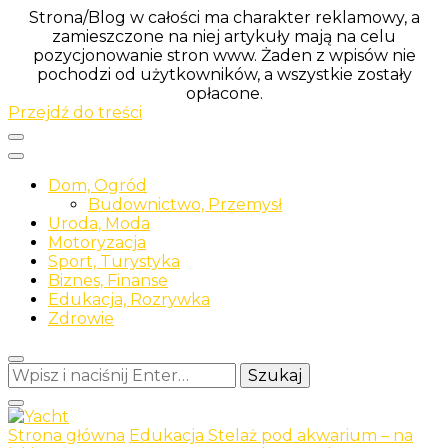
Strona/Blog w całości ma charakter reklamowy, a
zamieszczone na niej artykuły mają na celu
pozycjonowanie stron www. Żaden z wpisów nie
pochodzi od użytkowników, a wszystkie zostały
opłacone.
Przejdź do treści
Dom, Ogród
Budownictwo, Przemysł
Uroda, Moda
Motoryzacja
Sport, Turystyka
Biznes, Finanse
Edukacja, Rozrywka
Zdrowie
Szukasz
czegoś?
Strona główna
Edukacja
Stelaż pod akwarium – na