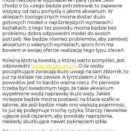
może niezbędne wyposażenie i parę rybek. Jeśli
chodzi o to, czego będzie potrzebował, to zapewne
wszyscy od razu pomyślą o jakimś akwarium. W
sklepach zoologicznych można dostać dużo
gotowych modeli o najróżniejszych wymiarach i
kształtach, z tego też powodu można będzie bez
problemu dobra odpowiedni model do swoich
potrzeb. Nie będzie również problemów, aby zamówić
akwarium o własnych wymiarach, sporo firm ma
bowiem w swojej ofercie realizację tego typu zleceń.
Kolejną istotną kwestią, o której warto pomyśleć, jest
odpowiedni
stelaż do akwarium
. O ile osoby
początkujące zwracają dużo uwagi na sam zbiornik, to
już na stelaże nie zawsze. A tymczasem z kilku
powodów jest to bardzo ważna rzecz. Po pierwsze
trzeba być świadomym tego, że takie akwarium
wypełnione wodą naprawdę dużo waży. Jakieś
mniejsze będzie można postawić na blacie szafki w
salonie, ale jeśli będzie miało ono większą pojemność,
to już się podejmuje trochę ryzyka. Starczy niewielkie
ugięcie pod ciężarem, aby powstały naprężenia,
niekiedy skutkujące nawet pęknięciem szkła.