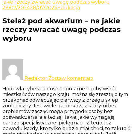
Odkrywaj nowe i ciekawe informacje
jakie rzeczy zwracać uwagę podczas wyboru
Yacht
28/07/2024
28/07/2024
Edukacja
Stelaż pod akwarium – na jakie
rzeczy zwracać uwagę podczas
wyboru
do
Stelaż
pod
Redaktor
Zostaw komentarz
akwarium
–
Hodowla rybek to dość popularne hobby wśród
na
mieszkańców naszego kraju, można się zresztą o tym
jakie
przekonać odwiedzając pierwszy z brzegu sklep
rzeczy
zoologiczny. Jest wiele gatunków, z którymi bez
zwracać
problemów zacząć mogą przygodę osoby bez
uwagę
doświadczenia, ale też są i takie, jakie wymagają
podczas
bardzo specjalistycznej pielęgnacji. Z tego też
wyboru
powodu każdy, kto tylko będzie miał chęci, to zakupić