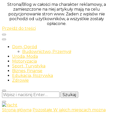
Strona/Blog w całości ma charakter reklamowy, a
zamieszczone na niej artykuły mają na celu
pozycjonowanie stron www. Żaden z wpisów nie
pochodzi od użytkowników, a wszystkie zostały
opłacone.
Przejdź do treści
Dom, Ogród
Budownictwo, Przemysł
Uroda, Moda
Motoryzacja
Sport, Turystyka
Biznes, Finanse
Edukacja, Rozrywka
Zdrowie
Szukasz
czegoś?
Strona główna
Pozostałe
W jakich miejscach można