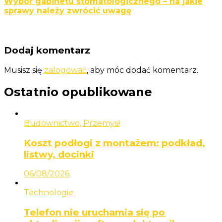
Wybór gabinetu stomatologicznego – na jakie
sprawy należy zwrócić uwagę
Dodaj komentarz
Musisz się
zalogować
, aby móc dodać komentarz.
Ostatnio opublikowane
Budownictwo, Przemysł
Koszt podłogi z montażem: podkład,
listwy, docinki
06/08/2026
Technologie
Telefon nie uruchamia się po