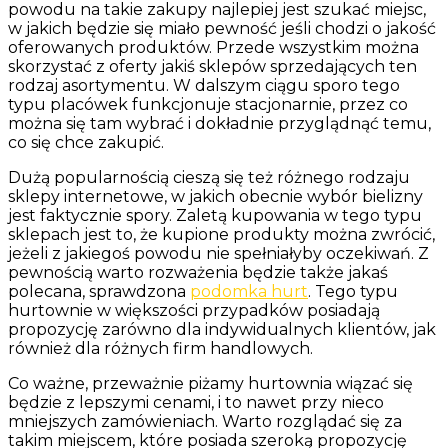
powodu na takie zakupy najlepiej jest szukać miejsc,
w jakich będzie się miało pewność jeśli chodzi o jakość
oferowanych produktów. Przede wszystkim można
skorzystać z oferty jakiś sklepów sprzedających ten
rodzaj asortymentu. W dalszym ciągu sporo tego
typu placówek funkcjonuje stacjonarnie, przez co
można się tam wybrać i dokładnie przyglądnąć temu,
co się chce zakupić.
Dużą popularnością cieszą się też różnego rodzaju
sklepy internetowe, w jakich obecnie wybór bielizny
jest faktycznie spory. Zaletą kupowania w tego typu
sklepach jest to, że kupione produkty można zwrócić,
jeżeli z jakiegoś powodu nie spełniałyby oczekiwań. Z
pewnością warto rozważenia będzie także jakaś
polecana, sprawdzona
podomka hurt
. Tego typu
hurtownie w większości przypadków posiadają
propozycję zarówno dla indywidualnych klientów, jak
również dla różnych firm handlowych.
Co ważne, przeważnie piżamy hurtownia wiązać się
będzie z lepszymi cenami, i to nawet przy nieco
mniejszych zamówieniach. Warto rozglądać się za
takim miejscem, które posiada szeroką propozycję