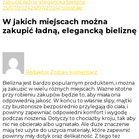
Odkrywaj nowe i ciekawe informacje
zakupić ładną, elegancką bieliznę
Yacht
25/07/2024
25/07/2024
Pozostałe
W jakich miejscach można
zakupić ładną, elegancką bieliznę
do
W
jakich
Redaktor
Zostaw komentarz
miejscach
można
Bielizna jest bardzo popularnym produktem, i można
zakupić
ją zakupić w wielu różnych miejscach. Ważne istotne
ładną,
przy robieniu zakupów będzie to, aby miała ona
elegancką
odpowiednią jakość. W końcu to właśnie slipy, majtki
bieliznę
czy biustonosze bezpośrednio przylegają do ciała, i
powinny zapewniać odpowiedni komfort i wygodę
podczas noszenia. Dotyczy to chociażby kroju, tak aby
nic nie obcierało albo ugniatało. Ale duże znaczenie
mają też użyte do uszycia materiały, które zapewnić
powinny miły dotyk oraz delikatność. Z tego też