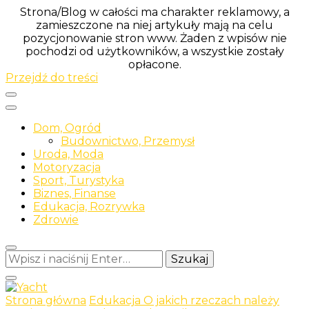
Strona/Blog w całości ma charakter reklamowy, a
zamieszczone na niej artykuły mają na celu
pozycjonowanie stron www. Żaden z wpisów nie
pochodzi od użytkowników, a wszystkie zostały
opłacone.
Przejdź do treści
Dom, Ogród
Budownictwo, Przemysł
Uroda, Moda
Motoryzacja
Sport, Turystyka
Biznes, Finanse
Edukacja, Rozrywka
Zdrowie
Szukasz
czegoś?
Strona główna
Edukacja
O jakich rzeczach należy