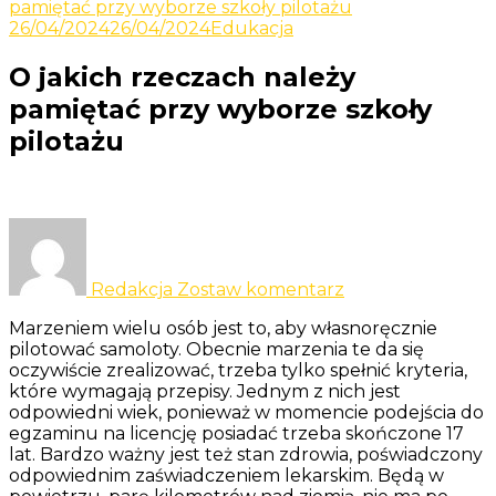
Odkrywaj nowe i ciekawe informacje
pamiętać przy wyborze szkoły pilotażu
Yacht
26/04/2024
26/04/2024
Edukacja
O jakich rzeczach należy
pamiętać przy wyborze szkoły
pilotażu
do
O
jakich
Redakcja
Zostaw komentarz
rzeczach
należy
Marzeniem wielu osób jest to, aby własnoręcznie
pamiętać
pilotować samoloty. Obecnie marzenia te da się
przy
oczywiście zrealizować, trzeba tylko spełnić kryteria,
wyborze
które wymagają przepisy. Jednym z nich jest
szkoły
odpowiedni wiek, ponieważ w momencie podejścia do
pilotażu
egzaminu na licencję posiadać trzeba skończone 17
lat. Bardzo ważny jest też stan zdrowia, poświadczony
odpowiednim zaświadczeniem lekarskim. Będą w