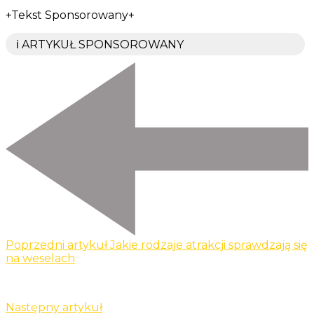
+Tekst Sponsorowany+
ℹ️ ARTYKUŁ SPONSOROWANY
Poprzedni artykuł
Jakie rodzaje atrakcji sprawdzają się
na weselach
Następny artykuł