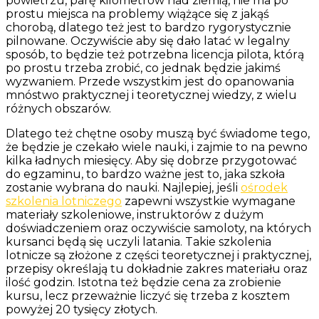
powietrzu, parę kilometrów nad ziemią, nie ma po
prostu miejsca na problemy wiążące się z jakąś
chorobą, dlatego też jest to bardzo rygorystycznie
pilnowane. Oczywiście aby się dało latać w legalny
sposób, to będzie też potrzebna licencja pilota, którą
po prostu trzeba zrobić, co jednak będzie jakimś
wyzwaniem. Przede wszystkim jest do opanowania
mnóstwo praktycznej i teoretycznej wiedzy, z wielu
różnych obszarów.
Dlatego też chętne osoby muszą być świadome tego,
że będzie je czekało wiele nauki, i zajmie to na pewno
kilka ładnych miesięcy. Aby się dobrze przygotować
do egzaminu, to bardzo ważne jest to, jaka szkoła
zostanie wybrana do nauki. Najlepiej, jeśli
ośrodek
szkolenia lotniczego
zapewni wszystkie wymagane
materiały szkoleniowe, instruktorów z dużym
doświadczeniem oraz oczywiście samoloty, na których
kursanci będą się uczyli latania. Takie szkolenia
lotnicze są złożone z części teoretycznej i praktycznej,
przepisy określają tu dokładnie zakres materiału oraz
ilość godzin. Istotna też będzie cena za zrobienie
kursu, lecz przeważnie liczyć się trzeba z kosztem
powyżej 20 tysięcy złotych.