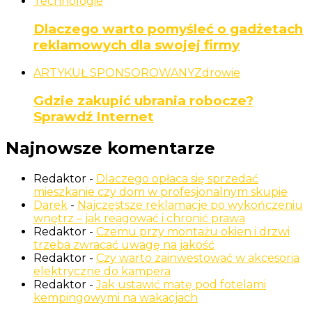
Technologie
Dlaczego warto pomyśleć o gadżetach
reklamowych dla swojej firmy
ARTYKUŁ SPONSOROWANY
Zdrowie
Gdzie zakupić ubrania robocze?
Sprawdź Internet
Najnowsze komentarze
Redaktor
-
Dlaczego opłaca się sprzedać
mieszkanie czy dom w profesjonalnym skupie
Darek
-
Najczęstsze reklamacje po wykończeniu
wnętrz – jak reagować i chronić prawa
Redaktor
-
Czemu przy montażu okien i drzwi
trzeba zwracać uwagę na jakość
Redaktor
-
Czy warto zainwestować w akcesoria
elektryczne do kampera
Redaktor
-
Jak ustawić matę pod fotelami
kempingowymi na wakacjach