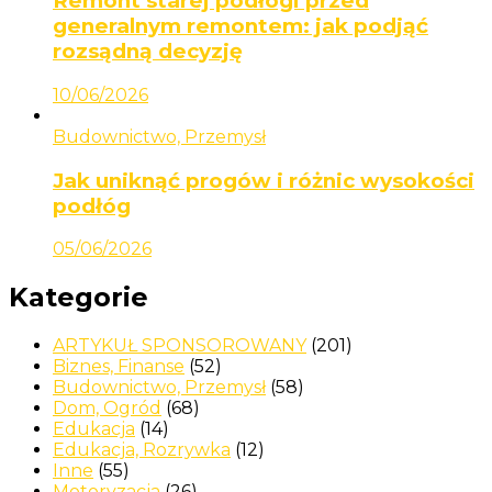
Remont starej podłogi przed
generalnym remontem: jak podjąć
rozsądną decyzję
10/06/2026
Budownictwo, Przemysł
Jak uniknąć progów i różnic wysokości
podłóg
05/06/2026
Kategorie
ARTYKUŁ SPONSOROWANY
(201)
Biznes, Finanse
(52)
Budownictwo, Przemysł
(58)
Dom, Ogród
(68)
Edukacja
(14)
Edukacja, Rozrywka
(12)
Inne
(55)
Motoryzacja
(26)