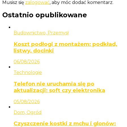
Musisz się
zalogować
, aby móc dodać komentarz.
Ostatnio opublikowane
Budownictwo, Przemysł
Koszt podłogi z montażem: podkład,
listwy, docinki
06/08/2026
Technologie
Telefon nie uruchamia się po
aktualizacji: soft czy elektronika
05/08/2026
Dom, Ogród
Czyszczenie kostki z mchu i glonów: