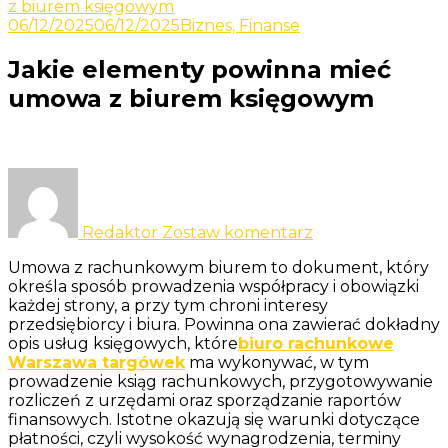
Odkrywaj nowe i ciekawe informacje
z biurem księgowym
Yacht
06/12/2025
06/12/2025
Biznes, Finanse
Jakie elementy powinna mieć
umowa z biurem księgowym
do
Jakie
elementy
Redaktor
Zostaw komentarz
powinna
mieć
Umowa z rachunkowym biurem to dokument, który
umowa
określa sposób prowadzenia współpracy i obowiązki
z
każdej strony, a przy tym chroni interesy
biurem
przedsiębiorcy i biura. Powinna ona zawierać dokładny
księgowym
opis usług księgowych, które
biuro rachunkowe
Warszawa targówek
ma wykonywać, w tym
prowadzenie ksiąg rachunkowych, przygotowywanie
rozliczeń z urzędami oraz sporządzanie raportów
finansowych. Istotne okazują się warunki dotyczące
płatności, czyli wysokość wynagrodzenia, terminy