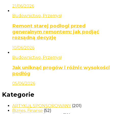
21/06/2026
Budownictwo, Przemysł
Remont starej podłogi przed
generalnym remontem: jak podjąć
rozsądną decyzję
10/06/2026
Budownictwo, Przemysł
Jak uniknąć progów i różnic wysokości
podłóg
05/06/2026
Kategorie
ARTYKUŁ SPONSOROWANY
(201)
Biznes, Finanse
(52)