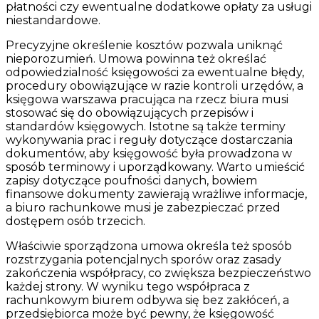
płatności czy ewentualne dodatkowe opłaty za usługi
niestandardowe.
Precyzyjne określenie kosztów pozwala uniknąć
nieporozumień. Umowa powinna też określać
odpowiedzialność księgowości za ewentualne błędy,
procedury obowiązujące w razie kontroli urzędów, a
księgowa warszawa pracująca na rzecz biura musi
stosować się do obowiązujących przepisów i
standardów księgowych. Istotne są także terminy
wykonywania prac i reguły dotyczące dostarczania
dokumentów, aby księgowość była prowadzona w
sposób terminowy i uporządkowany. Warto umieścić
zapisy dotyczące poufności danych, bowiem
finansowe dokumenty zawierają wrażliwe informacje,
a biuro rachunkowe musi je zabezpieczać przed
dostępem osób trzecich.
Właściwie sporządzona umowa określa też sposób
rozstrzygania potencjalnych sporów oraz zasady
zakończenia współpracy, co zwiększa bezpieczeństwo
każdej strony. W wyniku tego współpraca z
rachunkowym biurem odbywa się bez zakłóceń, a
przedsiębiorca może być pewny, że księgowość