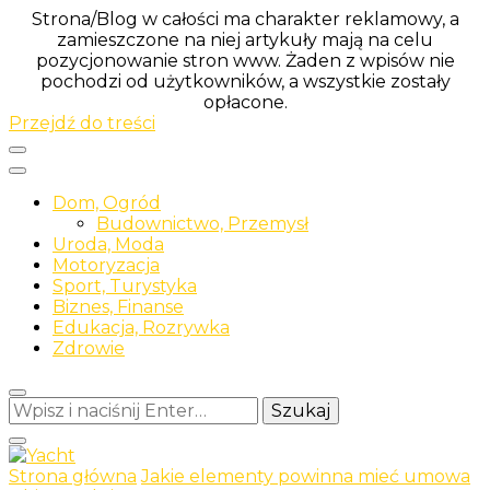
Strona/Blog w całości ma charakter reklamowy, a
zamieszczone na niej artykuły mają na celu
pozycjonowanie stron www. Żaden z wpisów nie
pochodzi od użytkowników, a wszystkie zostały
opłacone.
Przejdź do treści
Dom, Ogród
Budownictwo, Przemysł
Uroda, Moda
Motoryzacja
Sport, Turystyka
Biznes, Finanse
Edukacja, Rozrywka
Zdrowie
Szukasz
czegoś?
Strona główna
Jakie elementy powinna mieć umowa