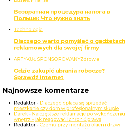
Biznes, Finanse
Возвратная процедура налога в
Польше: Что нужно знать
Technologie
Dlaczego warto pomyśleć o gadżetach
reklamowych dla swojej firmy
ARTYKUŁ SPONSOROWANY
Zdrowie
Gdzie zakupić ubrania robocze?
Sprawdź Internet
Najnowsze komentarze
Redaktor
-
Dlaczego opłaca się sprzedać
mieszkanie czy dom w profesjonalnym skupie
Darek
-
Najczęstsze reklamacje po wykończeniu
wnętrz – jak reagować i chronić prawa
Redaktor
-
Czemu przy montażu okien i drzwi