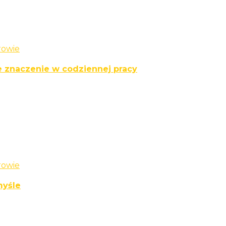
rowie
 znaczenie w codziennej pracy
rowie
myśle