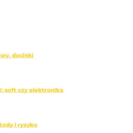
twy, docinki
: soft czy elektronika
tody i ryzyko