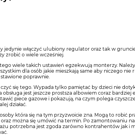
 jedynie włączyć ulubiony regulator oraz tak w gruncie r
y zrobić o wiele wcześniej.
tego wiele takich ustawień egzekwują monterzy. Należy u
e wszystkim dla osób jakie mieszkają same aby niczego n
 ustawione poprawnie.
ć się tego. Wypada tylko pamiętać by dzieci nie dotyka
 ta obsługa jest jeszcze prostsza albowiem coraz bardzie
stawić piece gazowe i pokazują, na czym polega czyszcz
ej działać.
oby która się na tym przyzwoicie zna. Mogą to robić pr
ż oraz można się umówić na termin. Po zamontowaniu na
ażu potrzebna jest zgoda zarówno kontrahentów jak i mo
ać.