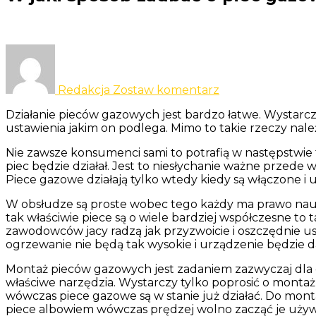
do
W
jaki
Redakcja
Zostaw komentarz
sposób
zadbać
Działanie pieców gazowych jest bardzo łatwe. Wystarczy
o
ustawienia jakim on podlega. Mimo to takie rzeczy należ
piec
gazowy?
Nie zawsze konsumenci sami to potrafią w następstwie 
piec będzie działał. Jest to niesłychanie ważne przed
Piece gazowe działają tylko wtedy kiedy są włączone i
W obsłudze są proste wobec tego każdy ma prawo nauczy
tak właściwie piece są o wiele bardziej współczesne to
zawodowców jacy radzą jak przyzwoicie i oszczędnie u
ogrzewanie nie będą tak wysokie i urządzenie będzie dal
Montaż pieców gazowych jest zadaniem zazwyczaj dla os
właściwe narzędzia. Wystarczy tylko poprosić o monta
wówczas piece gazowe są w stanie już działać. Do mont
piece albowiem wówczas prędzej wolno zacząć je używ