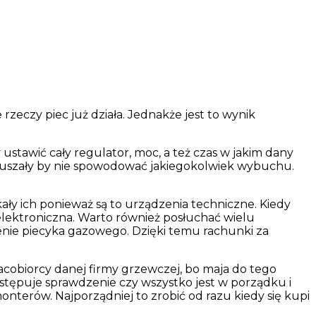
zeczy piec już działa. Jednakże jest to wynik
stawić cały regulator, moc, a też czas w jakim dany
ie ruszały by nie spowodować jakiegokolwiek wybuchu.
ły ich ponieważ są to urządzenia techniczne. Kiedy
j elektroniczna. Warto również posłuchać wielu
enie piecyka gazowego. Dzięki temu rachunki za
acobiorcy danej firmy grzewczej, bo maja do tego
stępuje sprawdzenie czy wszystko jest w porządku i
nterów. Najporządniej to zrobić od razu kiedy się kupi