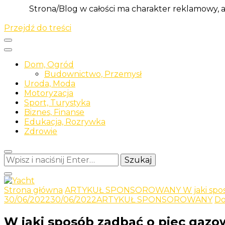
Strona/Blog w całości ma charakter reklamowy, 
Przejdź do treści
Dom, Ogród
Budownictwo, Przemysł
Uroda, Moda
Motoryzacja
Sport, Turystyka
Biznes, Finanse
Edukacja, Rozrywka
Zdrowie
Szukasz
czegoś?
Strona główna
ARTYKUŁ SPONSOROWANY
W jaki sp
Odkrywaj nowe i ciekawe informacje
30/06/2022
30/06/2022
ARTYKUŁ SPONSOROWANY
Do
Yacht
W jaki sposób zadbać o piec gazo