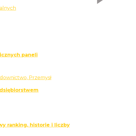
alnych
icznych paneli
downictwo, Przemysł
zedsiębiorstwem
 ranking, historie i liczby