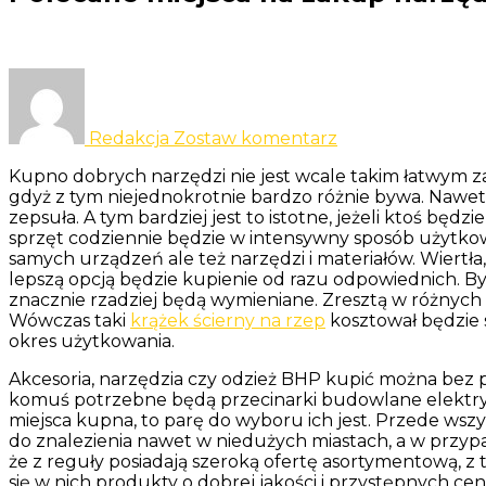
do
Polecane
miejsca
Redakcja
Zostaw komentarz
na
zakup
Kupno dobrych narzędzi nie jest wcale takim łatwym za
narzędzi
gdyż z tym niejednokrotnie bardzo różnie bywa. Nawet jeś
i
zepsuła. A tym bardziej jest to istotne, jeżeli ktoś
odzieży
sprzęt codziennie będzie w intensywny sposób użytkowany
ochronnej
samych urządzeń ale też narzędzi i materiałów. Wiertła,
lepszą opcją będzie kupienie od razu odpowiednich. By
znacznie rzadziej będą wymieniane. Zresztą w różnych
Wówczas taki
krążek ścierny na rzep
kosztował będzie 
okres użytkowania.
Akcesoria, narzędzia czy odzież BHP kupić można bez 
komuś potrzebne będą przecinarki budowlane elektryczne 
miejsca kupna, to parę do wyboru ich jest. Przede ws
do znalezienia nawet w niedużych miastach, a w przyp
że z reguły posiadają szeroką ofertę asortymentową, 
się w nich produkty o dobrej jakości i przystępnych c