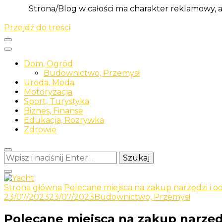
Strona/Blog w całości ma charakter reklamowy, 
Przejdź do treści
Dom, Ogród
Budownictwo, Przemysł
Uroda, Moda
Motoryzacja
Sport, Turystyka
Biznes, Finanse
Edukacja, Rozrywka
Zdrowie
Szukasz
czegoś?
Strona główna
Polecane miejsca na zakup narzędzi i o
Odkrywaj nowe i ciekawe informacje
23/07/2023
23/07/2023
Budownictwo, Przemysł
Yacht
Polecane miejsca na zakup narzędz