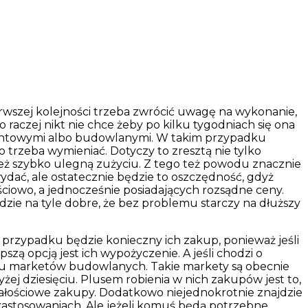
erwszej kolejności trzeba zwrócić uwagę na wykonanie,
to raczej nikt nie chce żeby po kilku tygodniach się ona
remontowymi albo budowlanymi. W takim przypadku
o trzeba wymieniać. Dotyczy to zresztą nie tylko
wnież szybko ulegną zużyciu. Z tego też powodu znacznie
ydać, ale ostatecznie będzie to oszczędność, gdyż
ciowo, a jednocześnie posiadających rozsądne ceny.
zie na tyle dobre, że bez problemu starczy na dłuższy
przypadku będzie konieczny ich zakup, ponieważ jeśli
zą opcją jest ich wypożyczenie. A jeśli chodzi o
ielu marketów budowlanych. Takie markety są obecnie
j dziesięciu. Plusem robienia w nich zakupów jest to,
całościowe zakupy. Dodatkowo niejednokrotnie znajdzie
 zastosowaniach. Ale jeżeli komuś będą potrzebne