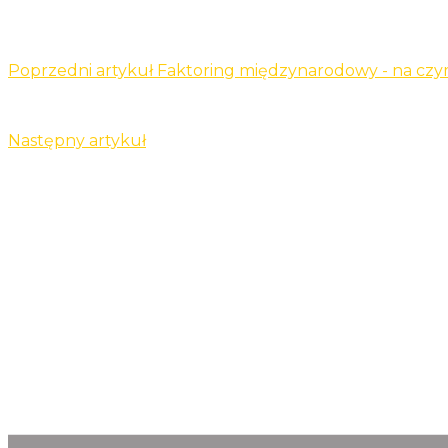
Poprzedni artykuł
Faktoring międzynarodowy - na cz
Następny artykuł