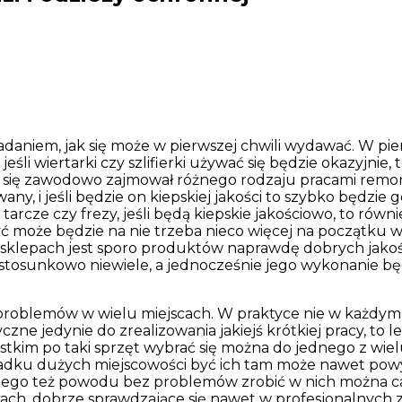
daniem, jak się może w pierwszej chwili wydawać. W pi
li wiertarki czy szlifierki używać się będzie okazyjnie, 
 będzie się zawodowo zajmował różnego rodzaju pracami 
, i jeśli będzie on kiepskiej jakości to szybko będzie g
 tarcze czy frezy, jeśli będą kiepskie jakościowo, to ró
ć może będzie na nie trzeba nieco więcej na początku w
 sklepach jest sporo produktów naprawdę dobrych jakoś
stosunkowo niewiele, a jednocześnie jego wykonanie będ
problemów w wielu miejscach. W praktyce nie w każdym 
jedynie do zrealizowania jakiejś krótkiej pracy, to leps
zystkim po taki sprzęt wybrać się można do jednego z w
adku dużych miejscowości być ich tam może nawet powyże
z tego też powodu bez problemów zrobić w nich można 
enach, dobrze sprawdzające się nawet w profesjonalnych