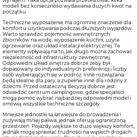
wynajem. Taka opcja pozwala przetestować kilka
modeli bez konieczności wydawania dużych kwot na
początku.
Techniczne wyposażenie ma ogromne znaczenie dla
komfortu użytkowania podczas dłuższych wyjazdów.
Warto sprawdzić pojemność wewnętrznych
zbiorników na wodę, wyposażenie kuchni, użyte
ogrzewanie oraz układ instalacji elektrycznej. Te
elementy wpływają na to, jak długo można zachować
niezależność od infrastruktury zewnętrznej.
Odpowiedni układ wnętrza dobrze żeby był
dopasowany do indywidualnych preferencji i liczby
osób wybierających się w podróż. Inne rozwiązania
będą idealne dla pary, a zupełnie inne dla rodziny z
dziećmi. Przed ostateczną decyzją dobrze jest
odwiedzić centrum campingowe, gdzie specjaliści
mogą pomóc wybrać najbardziej odpowiedni model i
omówią wszystkie techniczne szczegóły.
Mniejsze jednostki są łatwiejsze do prowadzenia i
zużywają mniej paliwa, jednak oferują ograniczoną
przestrzeń. Pojazdy większe to dużo większy komfort,
jednak mogą sprawiać trudności na wąskich drogach