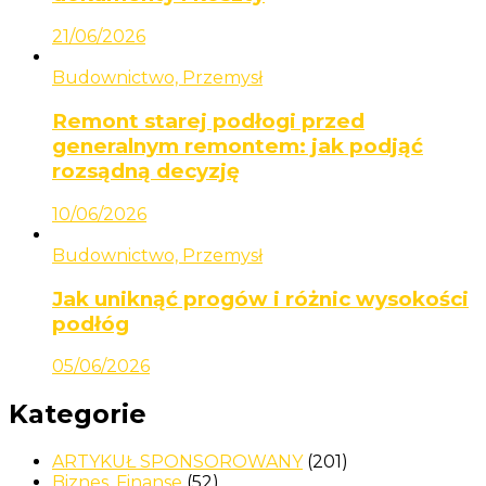
21/06/2026
Budownictwo, Przemysł
Remont starej podłogi przed
generalnym remontem: jak podjąć
rozsądną decyzję
10/06/2026
Budownictwo, Przemysł
Jak uniknąć progów i różnic wysokości
podłóg
05/06/2026
Kategorie
ARTYKUŁ SPONSOROWANY
(201)
Biznes, Finanse
(52)