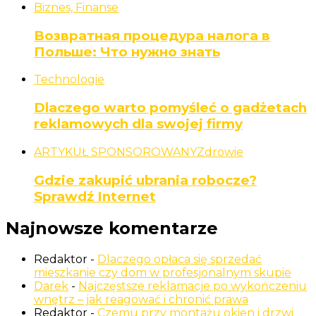
Biznes, Finanse
Возвратная процедура налога в
Польше: Что нужно знать
Technologie
Dlaczego warto pomyśleć o gadżetach
reklamowych dla swojej firmy
ARTYKUŁ SPONSOROWANY
Zdrowie
Gdzie zakupić ubrania robocze?
Sprawdź Internet
Najnowsze komentarze
Redaktor
-
Dlaczego opłaca się sprzedać
mieszkanie czy dom w profesjonalnym skupie
Darek
-
Najczęstsze reklamacje po wykończeniu
wnętrz – jak reagować i chronić prawa
Redaktor
-
Czemu przy montażu okien i drzwi