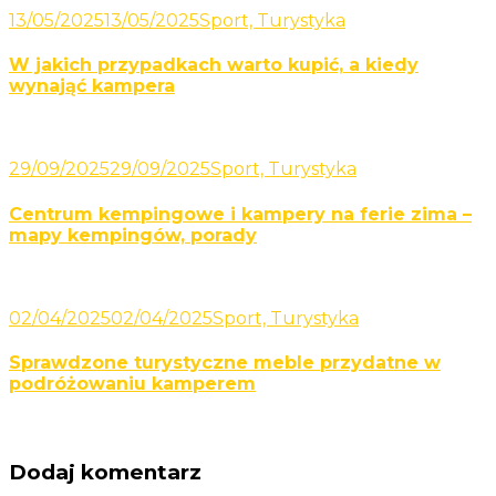
13/05/2025
13/05/2025
Sport, Turystyka
W jakich przypadkach warto kupić, a kiedy
wynająć kampera
29/09/2025
29/09/2025
Sport, Turystyka
Centrum kempingowe i kampery na ferie zima –
mapy kempingów, porady
02/04/2025
02/04/2025
Sport, Turystyka
Sprawdzone turystyczne meble przydatne w
podróżowaniu kamperem
Dodaj komentarz