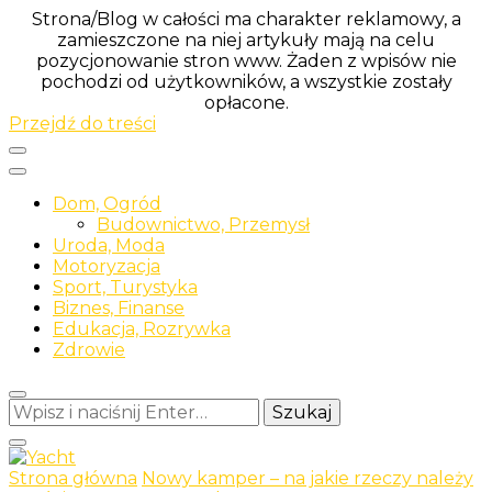
Strona/Blog w całości ma charakter reklamowy, a
zamieszczone na niej artykuły mają na celu
pozycjonowanie stron www. Żaden z wpisów nie
pochodzi od użytkowników, a wszystkie zostały
opłacone.
Przejdź do treści
Dom, Ogród
Budownictwo, Przemysł
Uroda, Moda
Motoryzacja
Sport, Turystyka
Biznes, Finanse
Edukacja, Rozrywka
Zdrowie
Szukasz
czegoś?
Strona główna
Nowy kamper – na jakie rzeczy należy