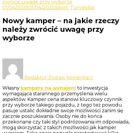
Odkrywaj nowe i ciekawe informacje
zwrócić uwagę przy wyborze
Yacht
01/04/2025
01/04/2025
Sport, Turystyka
Nowy kamper – na jakie rzeczy
należy zwrócić uwagę przy
wyborze
do
Nowy
kamper
Redaktor
Zostaw komentarz
–
na
Własny
kampery na wynajem
to inwestycja
jakie
wymagająca starannego przemyślenia wielu
rzeczy
aspektów. Kamper cena stanowi kluczowy czynnik
należy
przy wyborze takiego pojazdu, z tego też powodu
zwrócić
pasuje ustalić dokładnie swoje możliwości zanim się
uwagę
zacznie poszukiwania. Osoby nie do końca
przy
przekonane czy taki styl podróżowania im odpowiada,
wyborze
mogą skorzystać z takich możliwości jak kamper