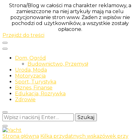
Strona/Blog w całości ma charakter reklamowy, a
zamieszczone na niej artykuły mają na celu
pozycjonowanie stron www. Żaden z wpisów nie
pochodzi od użytkowników, a wszystkie zostały
opłacone.
Przejdź do treści
Dom, Ogród
Budownictwo, Przemysł
Uroda, Moda
Motoryzacja
Sport, Turystyka
Biznes, Finanse
Edukacja, Rozrywka
Zdrowie
Szukasz
czegoś?
Strona główna
Kilka przydatnych wskazówek przy