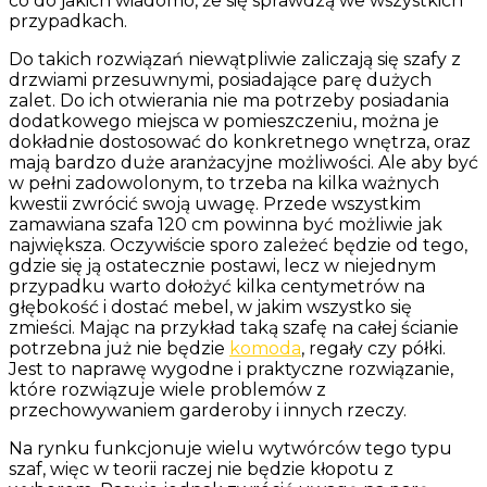
co do jakich wiadomo, że się sprawdzą we wszystkich
przypadkach.
Do takich rozwiązań niewątpliwie zaliczają się szafy z
drzwiami przesuwnymi, posiadające parę dużych
zalet. Do ich otwierania nie ma potrzeby posiadania
dodatkowego miejsca w pomieszczeniu, można je
dokładnie dostosować do konkretnego wnętrza, oraz
mają bardzo duże aranżacyjne możliwości. Ale aby być
w pełni zadowolonym, to trzeba na kilka ważnych
kwestii zwrócić swoją uwagę. Przede wszystkim
zamawiana szafa 120 cm powinna być możliwie jak
największa. Oczywiście sporo zależeć będzie od tego,
gdzie się ją ostatecznie postawi, lecz w niejednym
przypadku warto dołożyć kilka centymetrów na
głębokość i dostać mebel, w jakim wszystko się
zmieści. Mając na przykład taką szafę na całej ścianie
potrzebna już nie będzie
komoda
, regały czy półki.
Jest to naprawę wygodne i praktyczne rozwiązanie,
które rozwiązuje wiele problemów z
przechowywaniem garderoby i innych rzeczy.
Na rynku funkcjonuje wielu wytwórców tego typu
szaf, więc w teorii raczej nie będzie kłopotu z