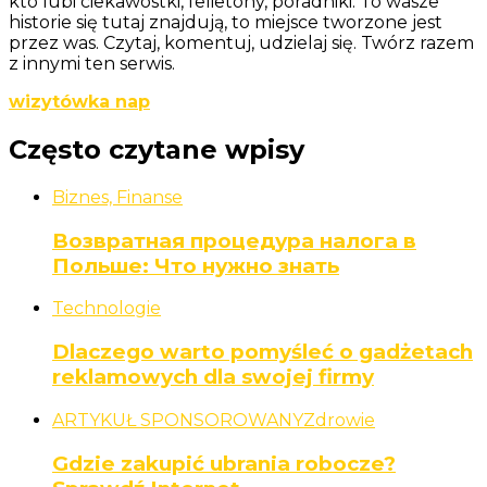
kto lubi ciekawostki, felietony, poradniki. To wasze
historie się tutaj znajdują, to miejsce tworzone jest
przez was. Czytaj, komentuj, udzielaj się. Twórz razem
z innymi ten serwis.
wizytówka nap
Często czytane wpisy
Biznes, Finanse
Возвратная процедура налога в
Польше: Что нужно знать
Technologie
Dlaczego warto pomyśleć o gadżetach
reklamowych dla swojej firmy
ARTYKUŁ SPONSOROWANY
Zdrowie
Gdzie zakupić ubrania robocze?