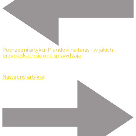
Poprzedni artykuł
Plandeki na taras - w jakich
przypadkach się one sprawdzają
Następny artykuł