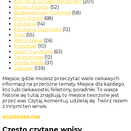
ARTYKUŁ SPONSOROWANY
(201)
Biznes, Finanse
(52)
Budownictwo, Przemysł
(58)
Dom, Ogród
(68)
Edukacja
(14)
Edukacja, Rozrywka
(12)
Inne
(55)
Motoryzacja
(26)
Pozostałe
(10)
Sport, Turystyka
(63)
Technologie
(12)
Uroda, Moda
(31)
Zdrowie
(139)
Miejsce, gdzie możesz przeczytać wiele ciekawych
informacji na przeróżne tematy. Miejsce dla każdego,
kto lubi ciekawostki, felietony, poradniki. To wasze
historie się tutaj znajdują, to miejsce tworzone jest
przez was. Czytaj, komentuj, udzielaj się. Twórz razem
z innymi ten serwis.
wizytówka nap
Często czytane wpisy