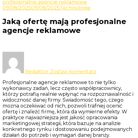
Odkrywaj nowe i ciekawe informacje
profesjonalne agencje reklamowe
Yacht
09/08/2025
09/08/2025
Technologie
Jaką ofertę mają profesjonalne
agencje reklamowe
do
Jaką
ofertę
Redaktor
Zostaw komentarz
mają
profesjonalne
Profesjonalne agencje reklamowe to nie tylko
agencje
wykonawcy zadań, lecz często współpracownicy,
reklamowe
którzy potrafią realnie wpłynąć na rozpoznawalność i
widoczność danej firmy. Świadomość tego, czego
można oczekiwać od nich, pozwoli trafniej ocenić
ofertę i znaleźć firmę, która da wymierne efekty. W
praktyce najważniejsza jest jakość opracowania
marketingowej strategii, która bazuje na analizie
konkretnego rynku i dostosowaniu podejmowanych
działań do potrzeb i wymagań danej branży.