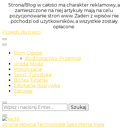
Strona/Blog w całości ma charakter reklamowy, a
zamieszczone na niej artykuły mają na celu
pozycjonowanie stron www. Żaden z wpisów nie
pochodzi od użytkowników, a wszystkie zostały
opłacone.
Przejdź do treści
Dom, Ogród
Budownictwo, Przemysł
Uroda, Moda
Motoryzacja
Sport, Turystyka
Biznes, Finanse
Edukacja, Rozrywka
Zdrowie
Szukasz
czegoś?
Strona główna
Technologie
Jaką ofertę mają