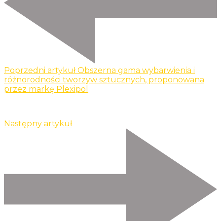
Poprzedni artykuł
Obszerna gama wybarwienia i
różnorodności tworzyw sztucznych, proponowana
przez markę Plexipol
Następny artykuł