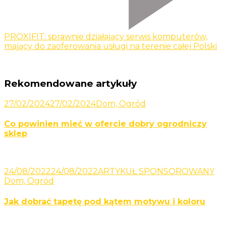
PROXIFIT: sprawnie działający serwis komputerów,
mający do zaoferowania usługi na terenie całej Polski
Rekomendowane artykuły
27/02/2024
27/02/2024
Dom, Ogród
Co powinien mieć w ofercie dobry ogrodniczy
sklep
24/08/2022
24/08/2022
ARTYKUŁ SPONSOROWANY
Dom, Ogród
Jak dobrać tapetę pod kątem motywu i koloru