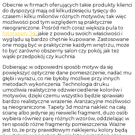
Obecnie w firmach oferujących takie produkty klienci
do dyspozycji mają od kilkudziesięciu tysięcy do
czasem i kilku milionów różnych motywów, tak więc
możliwości pod tym względem są praktycznie
nieograniczone. Pośród nich coraz większa pula to
fototapety 3d
, jakie z powodu swoich właściwości i
wyglądu są bardzo chętnie kupowane. Zastosowane
one mogą być w praktycznie każdym wnętrzu, może
to być zarówno obszerny salon czy pokój, jak też
wąski przedpokój czy kuchnia.
Dobierając w odpowiedni sposób motyw da się
powiększyć optycznie dane pomieszczenie, nadać mu
głębi i wyrazu, co nie byłoby możliwe przy innych
metodach wykończenia. Technologia druku
umożliwia realistyczne odzwierciedlenie kolorów i
motywów, dzięki czemu wszystko będzie sprawiało
bardzo realistyczne wrażenie. Aranżacyjne możliwości
są nieograniczone. Tapety 3d można nakleić na całą
ścianę albo jedynie jej niewielki fragment, dużo osób
wybiera również parę różnych wzorów, oddzielając w
ten sposób różne fragmenty pomieszczenia. Ważne
jest to, że przy prawidłowym naklejeniu kolory będą