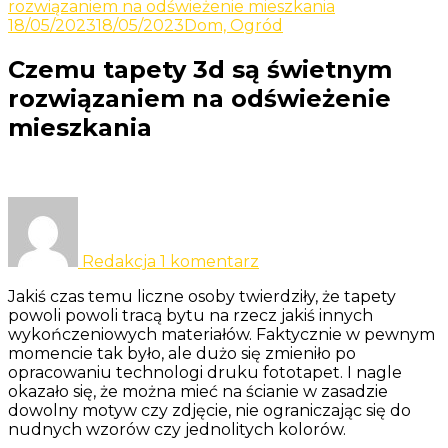
Odkrywaj nowe i ciekawe informacje
rozwiązaniem na odświeżenie mieszkania
Yacht
18/05/2023
18/05/2023
Dom, Ogród
Czemu tapety 3d są świetnym
rozwiązaniem na odświeżenie
mieszkania
do
Czemu
tapety
Redakcja
1 komentarz
3d
są
Jakiś czas temu liczne osoby twierdziły, że tapety
świetnym
powoli powoli tracą bytu na rzecz jakiś innych
rozwiązaniem
wykończeniowych materiałów. Faktycznie w pewnym
na
momencie tak było, ale dużo się zmieniło po
odświeżenie
opracowaniu technologi druku fototapet. I nagle
mieszkania
okazało się, że można mieć na ścianie w zasadzie
dowolny motyw czy zdjęcie, nie ograniczając się do
nudnych wzorów czy jednolitych kolorów.