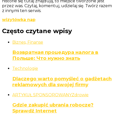
historie się tutaj znajdują, to miejsce tworzone jest
przez was. Czytaj, komentuj, udzielaj się. Twórz razem
z innymi ten serwis.
wizytówka nap
Często czytane wpisy
Biznes, Finanse
Возвратная процедура налога в
Польше: Что нужно знать
Technologie
Dlaczego warto pomyśleć o gadżetach
reklamowych dla swojej firmy
ARTYKUŁ SPONSOROWANY
Zdrowie
Gdzie zakupić ubrania robocze?
Sprawdź Internet