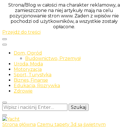
Strona/Blog w całości ma charakter reklamowy, a
zamieszczone na niej artykuły mają na celu
pozycjonowanie stron www. Żaden z wpisów nie
pochodzi od użytkowników, a wszystkie zostały
opłacone.
Przejdź do treści
Dom, Ogród
Budownictwo, Przemysł
Uroda, Moda
Motoryzacja
Sport, Turystyka
Biznes, Finanse
Edukacja, Rozrywka
Zdrowie
Szukasz
czegoś?
Strona główna
Czemu tapety 3d są świetnym